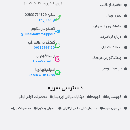
(روی آیکون‌ها کلیک کنید)
تخفیف لوناکلاب
تلفن 02188734579
نحوه ارسال
از 10 الی 17
خدمات پس از فروش
گفتگو در تلگرام
LunaMarketSupport@
درباره لونامارکت​
گفتگو در واتس‌اَپ
سوالات متداول
09358566180
اینستاگرام لونا
وبلاگ، آموزش، لونا‌مَگ​
LunaMarket.ir
حریم خصوصی
اسپاتیفای لونا
listen with Luna
دسترسی سریع
قهوه‌ساز‌ها
قهوه‌ها
موکاپات بیالتی اورجینال
محصولات لاواتزا ایتالیا
کپسول قهوه
دمنوش‌های خاص ایتالیایی
زعفران و ادویه
محصولات ویژه