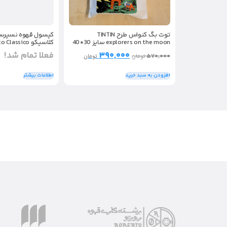
توت بگ کنواس طرح TINTIN
کپسول قهوه نسپرسو 
explorers on the moon سایز 30*40
کلاسیکو Gusto Classico (80 عددی)
۳۹۰,۰۰۰
فعلا تمام شد!
۵۷۰,۰۰۰
تومان
تومان
افزودن به سبد خرید
اطلاعات بیشتر