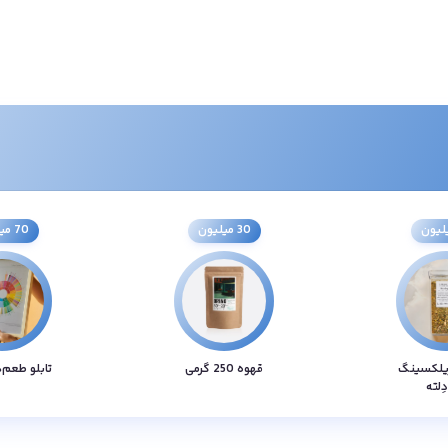
30 میلیون
70 میلیون
یلکسینگ
قهوه 250 گرمی
تابلو طعم‌
دِلته