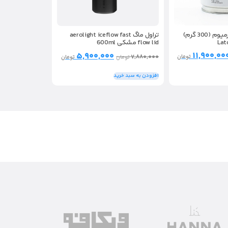
ماچا ژاپنی خالص پرمیوم (300 گرم)
تراول ماگ aerolight iceflow fast
flow lid مشکی 600ml
۱۱,۹۰۰,۰۰
۵,۹۰۰,۰۰۰
۷,۸۸۰,۰۰۰
تومان
تومان
تومان
افزودن به سبد خرید