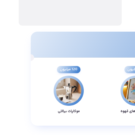
120 میلیون
های قهوه
موکاپات بیالتی