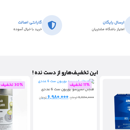
ارسال رایگان
گارانتی اصالت
امتیاز باشگاه مشتریان
خرید با خیال آسوده
این تخفیـف‌هارو از دست نده !
11٪ تخفیف
30٪ تخفیف
فنجان اسپرسو بوربون ست 6 عددی
۶,۹۸۰,۰۰۰
۷,۸۸۰,۰۰۰
تومان
تومان