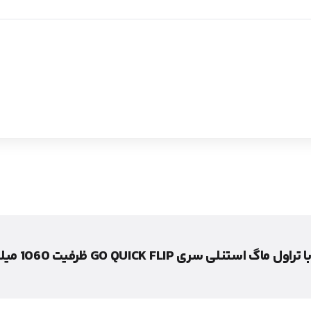
ی سری GO QUICK FLIP ظرفیت 1060 میلی‌لیتر رنگ ذغالی