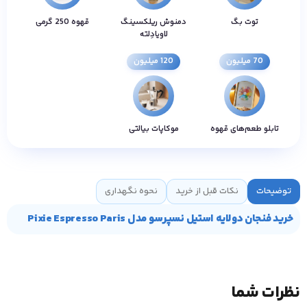
توت بگ
دمنوش ریلکسینگ
قهوه 250 گرمی
لاویادِلته
70 میلیون
120 میلیون
تابلو طعم‌های قهوه
موکاپات بیالتی
توضیحات
نکات قبل از خرید
نحوه نگهداری
خرید فنجان دولایه استیل نسپرسو مدل Pixie Espresso Paris
نظرات شما