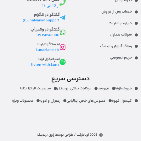
نحوه ارسال
از 10 الی 17
خدمات پس از فروش
گفتگو در تلگرام
LunaMarketSupport@
درباره لونامارکت​
گفتگو در واتس‌اَپ
سوالات متداول
09358566180
اینستاگرام لونا
وبلاگ، آموزش، لونا‌مَگ​
LunaMarket.ir
حریم خصوصی
اسپاتیفای لونا
listen with Luna
دسترسی سریع
قهوه‌ساز‌ها
قهوه‌ها
موکاپات بیالتی اورجینال
محصولات لاواتزا ایتالیا
کپسول قهوه
دمنوش‌های خاص ایتالیایی
زعفران و ادویه
محصولات ویژه
2026 لونامارکت / طراحی توسط راوی برندینگ