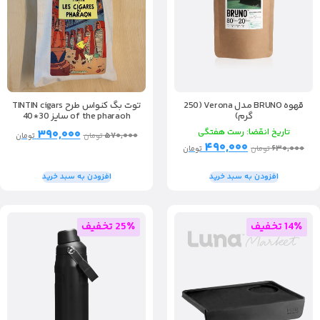
قهوه BRUNO مدل Verona (250
توت بگ کنواس طرح TINTIN cigars
گرم)
of the pharaoh سایز 30*40
تاریخ انقضا: رست هفتگی
۳۹۰,۰۰۰
۵۷۰,۰۰۰
تومان
تومان
۴۹۰,۰۰۰
۶۳۰,۰۰۰
تومان
تومان
افزودن به سبد خرید
افزودن به سبد خرید
14٪ تخفیف
25٪ تخفیف