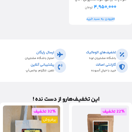
۴,۹۵۰,۰۰۰
تومان
افزودن به سبد خرید
تخفیف‌های اتوماتیک
ارسال رایگان
باشگاه مشتریان لونا
امتیاز باشگاه مشتریان
گارانتی اصالت
پشتیبانی آنلاین
خرید با خیال آسوده
تلفن، تلگرام، واتس‌اَپ
این تخفیـف‌هارو از دست نده !
22٪ تخفیف
32٪ تخفیف
پرفروش