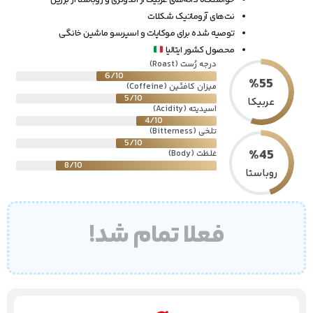
خواستگاه دانه‌های عربیکا از اندونزی و روباستا از برزیل
نت‌های آروماتیک شکلات
توصیه شده برای موکاپات و اسپرسو ماشین خانگی
محصول کشور ایتالیا
درجه رُست (Roast)
6/10
%
55
میزان کافئین (Coffeine)
5/10
عربیکا
اسیدیته (Acidity)
4/10
تلخی (Bitterness)
5/10
%
45
غلظت (Body)
8/10
روباستا
فعلا تمام شد!