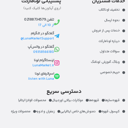
خدمات مشتریان
پشتیبانی لونامارکت
(روی آیکون‌ها کلیک کنید)
تخفیف لوناکلاب
تلفن 02188734579
نحوه ارسال
از 10 الی 17
خدمات پس از فروش
گفتگو در تلگرام
LunaMarketSupport@
درباره لونامارکت​
گفتگو در واتس‌اَپ
سوالات متداول
09358566180
اینستاگرام لونا
وبلاگ، آموزش، لونا‌مَگ​
LunaMarket.ir
حریم خصوصی
اسپاتیفای لونا
listen with Luna
دسترسی سریع
قهوه‌ساز‌ها
قهوه‌ها
موکاپات بیالتی اورجینال
محصولات لاواتزا ایتالیا
کپسول قهوه
دمنوش‌های خاص ایتالیایی
زعفران و ادویه
محصولات ویژه