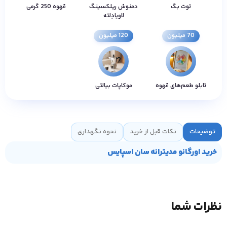
توت بگ
دمنوش ریلکسینگ
قهوه 250 گرمی
لاویادِلته
70 میلیون
120 میلیون
تابلو طعم‌های قهوه
موکاپات بیالتی
توضیحات
نکات قبل از خرید
نحوه نگهداری
خرید اورگانو مدیترانه سان اسپایس
نظرات شما