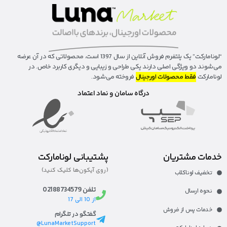
“لونا‌مارکت” یک پلتفرم فروش آنلاین از سال 1397 است، محصولاتی که در آن عرضه
می‌شوند دو ویژگی اصلی دارند یکی طراحی و زیبایی و دیگری کاربرد خاص. در
لونامارکت
فقط محصولات اورجینال
فروخته می‌شود.
درگاه سامان و نماد اعتماد
خدمات مشتریان
پشتیبانی لونامارکت
(روی آیکون‌ها کلیک کنید)
تخفیف لوناکلاب
تلفن 02188734579
نحوه ارسال
از 10 الی 17
خدمات پس از فروش
گفتگو در تلگرام
LunaMarketSupport@