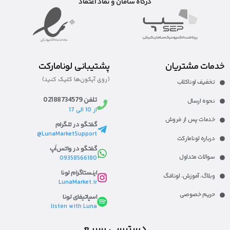
درگاه سامان و نماد اعتماد
خدمات مشتریان
پشتیبانی لونامارکت
(روی آیکون‌ها کلیک کنید)
تخفیف لوناکلاب
تلفن 02188734579
نحوه ارسال
از 10 الی 17
خدمات پس از فروش
گفتگو در تلگرام
LunaMarketSupport@
درباره لونامارکت​
گفتگو در واتس‌اَپ
سوالات متداول
09358566180
اینستاگرام لونا
وبلاگ، آموزش، لونا‌مَگ​
LunaMarket.ir
حریم خصوصی
اسپاتیفای لونا
listen with Luna
دسترسی سریع