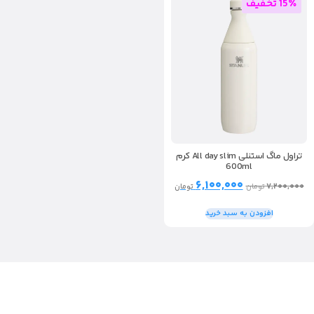
15٪ تخفیف
تراول ماگ استنلی All day slim کرم
600ml
۶,۱۰۰,۰۰۰
۷,۲۰۰,۰۰۰
تومان
تومان
افزودن به سبد خرید