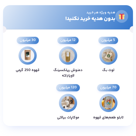
هدیه ویژه هر خرید
بدون هدیه خرید نکنید!
5 میلیون
12 میلیون
30 میلیون
توت بگ
دمنوش ریلکسینگ
قهوه 250 گرمی
لاویادِلته
70 میلیون
120 میلیون
تابلو طعم‌های قهوه
موکاپات بیالتی