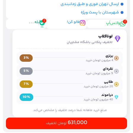
ارسال تهران فوری و طبق زمانبندی
شهرستان با پست ویژه
فالو کن!
بله . . .
واتس‌اَپ
لوناکلاب
تخفیف پلکانی باشگاه مشتریان
برنزی
3٪
4 میلیون تومان خرید
نقره‌ای
5٪
9 میلیون تومان خرید
طلایی
7٪
20 میلیون تومان خرید
دیاموند
10٪
40 میلیون تومان خرید
مبلغ خرید ماهانه شما درصد تخفیف را مشخص می‌کند.
631,000
تومان تخفیف