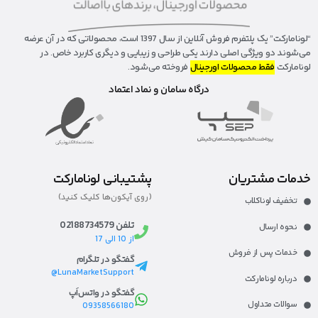
“لونا‌مارکت” یک پلتفرم فروش آنلاین از سال 1397 است، محصولاتی که در آن عرضه
می‌شوند دو ویژگی اصلی دارند یکی طراحی و زیبایی و دیگری کاربرد خاص. در
لونامارکت
فقط محصولات اورجینال
فروخته می‌شود.
درگاه سامان و نماد اعتماد
خدمات مشتریان
پشتیبانی لونامارکت
(روی آیکون‌ها کلیک کنید)
تخفیف لوناکلاب
تلفن 02188734579
نحوه ارسال
از 10 الی 17
خدمات پس از فروش
گفتگو در تلگرام
LunaMarketSupport@
درباره لونامارکت​
گفتگو در واتس‌اَپ
سوالات متداول
09358566180