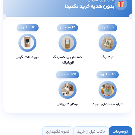
هدیه ویژه هر خرید
بدون هدیه خرید نکنید!
5 میلیون
12 میلیون
30 میلیون
توت بگ
دمنوش ریلکسینگ
قهوه 250 گرمی
لاویادِلته
70 میلیون
120 میلیون
تابلو طعم‌های قهوه
موکاپات بیالتی
توضیحات
نکات قبل از خرید
نحوه نگهداری