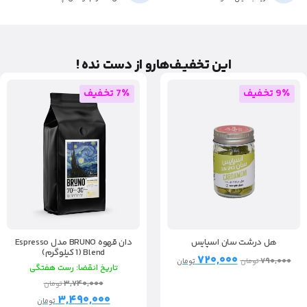
این تخفیـف‌هارو از دست نده !
9٪ تخفیف
7٪ تخفیف
هل درشت سان اسپایس
دان قهوه BRUNO مدل Espresso
Blend (1 کیلوگرم)
۷۲۰,۰۰۰
۷۹۰,۰۰۰
تومان
تومان
تاریخ انقضا: رست هفتگی
۳,۷۴۰,۰۰۰
تومان
۳,۴۹۰,۰۰۰
تومان