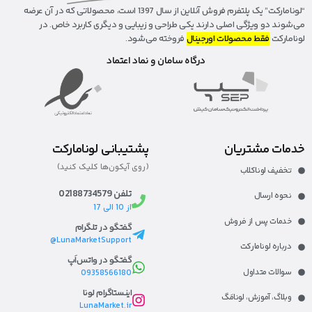
“لونا‌مارکت” یک پلتفرم فروش آنلاین از سال 1397 است، محصولاتی که در آن عرضه
می‌شوند دو ویژگی اصلی دارند یکی طراحی و زیبایی و دیگری کاربرد خاص. در
لونامارکت
فقط محصولات اورجینال
فروخته می‌شود.
درگاه سامان و نماد اعتماد
خدمات مشتریان
پشتیبانی لونامارکت
(روی آیکون‌ها کلیک کنید)
تخفیف لوناکلاب
تلفن 02188734579
نحوه ارسال
از 10 الی 17
خدمات پس از فروش
گفتگو در تلگرام
LunaMarketSupport@
درباره لونامارکت​
گفتگو در واتس‌اَپ
سوالات متداول
09358566180
اینستاگرام لونا
وبلاگ، آموزش، لونا‌مَگ​
LunaMarket.ir