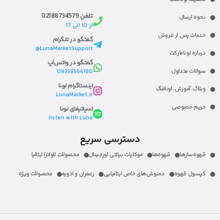
تلفن 02188734579
نحوه ارسال
از 10 الی 17
خدمات پس از فروش
گفتگو در تلگرام
LunaMarketSupport@
درباره لونامارکت​
گفتگو در واتس‌اَپ
سوالات متداول
09358566180
اینستاگرام لونا
وبلاگ، آموزش، لونا‌مَگ​
LunaMarket.ir
حریم خصوصی
اسپاتیفای لونا
listen with Luna
دسترسی سریع
قهوه‌ساز‌ها
قهوه‌ها
موکاپات بیالتی اورجینال
محصولات لاواتزا ایتالیا
کپسول قهوه
دمنوش‌های خاص ایتالیایی
زعفران و ادویه
محصولات ویژه