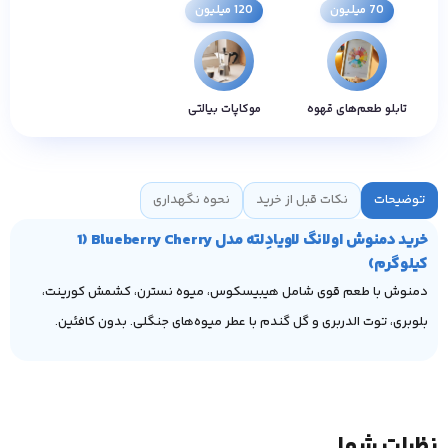
70 میلیون
120 میلیون
تابلو طعم‌های قهوه
موکاپات بیالتی
توضیحات
نکات قبل از خرید
نحوه نگهداری
خرید دمنوش اولانگ لاویادِلته مدل Blueberry Cherry (1
کیلوگرم)
دمنوش با طعم قوی شامل هیبیسکوس، میوه نسترن، کشمش کورینت،
بلوبری، توت الدربری و گل گندم با عطر میوه‌های جنگلی. بدون کافئین.
نظرات شما