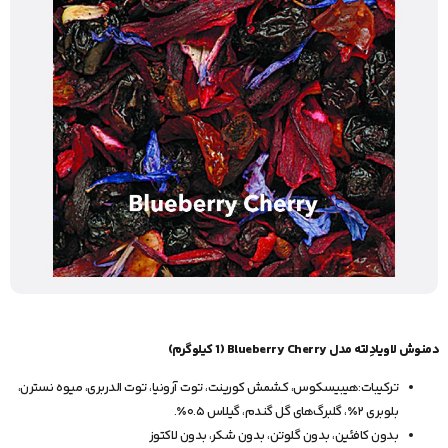
دمنوش لاویادِلته مدل Blueberry Cherry (1 کیلوگرم)
ترکیبات:هیبیسکوس، کشمش کورینت، توت آرونیا، توت الدربری، میوه نسترن،
بلوبری ۲٪، گلبرگ‌های گل گندم، گیلاس ۰.۵٪.
بدون کافئین، بدون گلوتن، بدون شکر، بدون لاکتوز