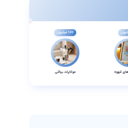
120 میلیون
های قهوه
موکاپات بیالتی