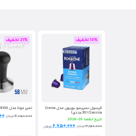
13٪ تخفیف
21٪ تخفیف
تمپر موتا مدل 8100/B
کپسول نسپرسو بوربون مدل Crema
Classica (30عددی)
۰۰
۴,۰۵۰,۰۰۰
تومان
تاریخ انقضا: 05-2028
۲,۷۵۰,۰۰۰
۳,۱۵۰,۰۰۰
تومان
تومان