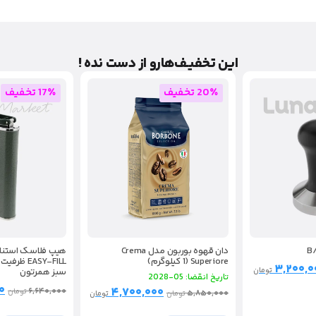
این تخفیـف‌هارو از دست نده !
20٪ تخفیف
17٪ تخفیف
دان قهوه بوربون مدل Crema
Superiore (1 کیلوگرم)
۳,۲۰۰,۰
تومان
سبز همرتون
تاریخ انقضا: 05-2028
۰
۴,۷۰۰,۰۰۰
۶,۶۴۰,۰۰۰
تومان
۵,۸۵۰,۰۰۰
تومان
تومان