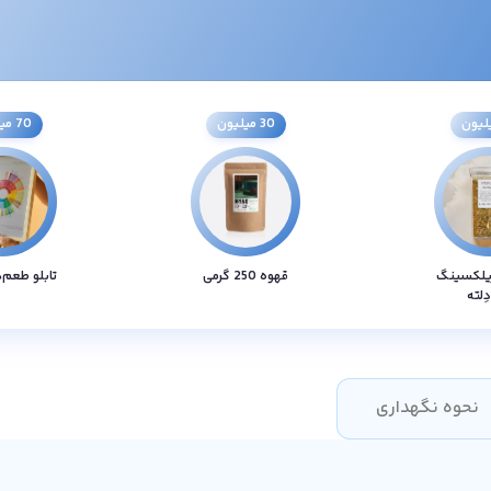
30 میلیون
70 میلیون
یلکسینگ
قهوه 250 گرمی
تابلو طعم‌
دِلته
نحوه نگهداری