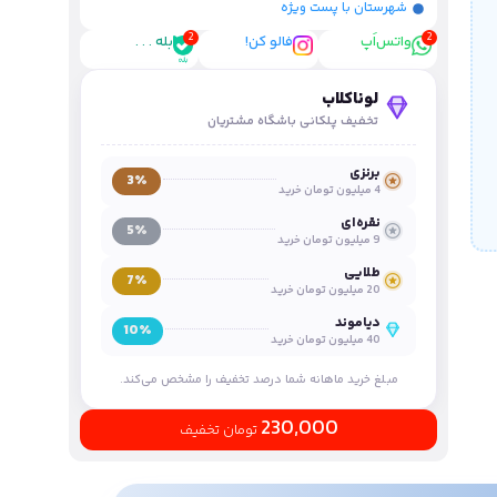
شهرستان با پست ویژه
واتس‌اَپ
فالو کن!
بله . . .
لوناکلاب
تخفیف پلکانی باشگاه مشتریان
برنزی
3٪
4 میلیون تومان خرید
نقره‌ای
5٪
9 میلیون تومان خرید
طلایی
7٪
20 میلیون تومان خرید
دیاموند
10٪
40 میلیون تومان خرید
مبلغ خرید ماهانه شما درصد تخفیف را مشخص می‌کند.
230,000
تومان تخفیف