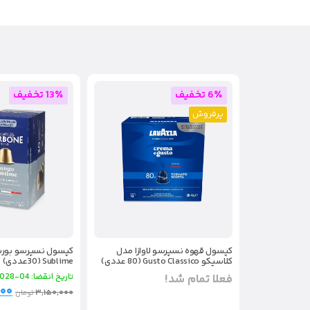
6٪ تخفیف
13٪ تخفیف
پرفروش
کپسول قهوه نسپرسو لاوازا مدل
کلاسیکو Gusto Classico (80 عددی)
Sublime (30عددی)
فعلا تمام شد!
تاریخ انقضا: 04-2028
۰۰۰
۳,۱۵۰,۰۰۰
تومان