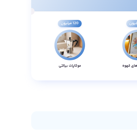
120 میلیون
های قهوه
موکاپات بیالتی