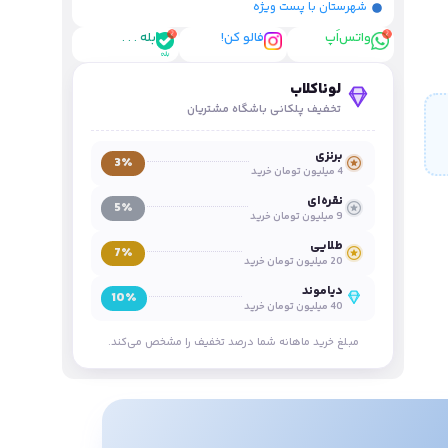
شهرستان با پست ویژه
واتس‌اَپ
فالو کن!
بله . . .
لوناکلاب
تخفیف پلکانی باشگاه مشتریان
برنزی
3٪
4 میلیون تومان خرید
نقره‌ای
5٪
9 میلیون تومان خرید
طلایی
7٪
20 میلیون تومان خرید
دیاموند
10٪
40 میلیون تومان خرید
مبلغ خرید ماهانه شما درصد تخفیف را مشخص می‌کند.