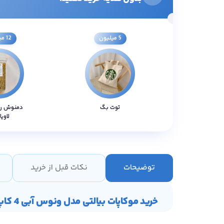
5 میلیون
12 میلیون
توت بگ
دمنوش ر
لاویا
توضیحات
نکات قبل از خرید
خرید موکاپات بیالتی مدل ونوس آبی 4 کاپ Venus