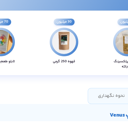
30 میلیون
70 میلیون
یلکسینگ
قهوه 250 گرمی
تابلو طعم‌
دِلته
نحوه نگهداری