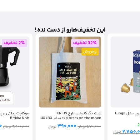
این تخفیـف‌هارو از دست نده !
32٪ تخفیف
2٪ تخفیف
پرفروش
توت بگ کنواس طرح TINTIN
کپسول نسپرسو بوربون مدل Lungo
explorers on the moon سایز 30*40
Brikka Noir
۰
۳۹۰,۰۰۰
۹,۹۰۰,۰۰۰
۵۷۰,۰۰۰
تومان
تومان
تومان
۲,۷۵۰,
تومان