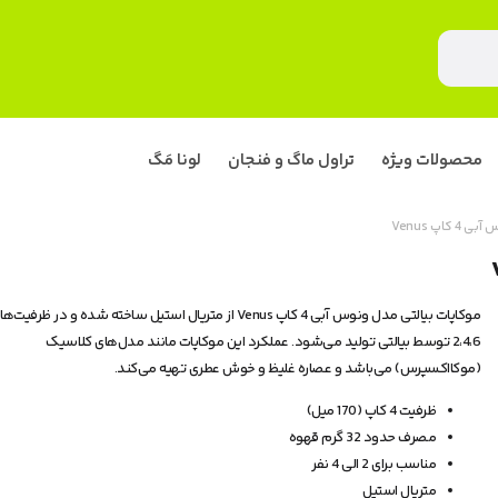
محصولات ویژه
تراول ماگ و فنجان
لونا مَگ
اپ Venus
موکاپات بیالتی مدل ونوس آبی 4 کاپ Venus از متریال استیل ساخته شده و در ظرفیت‌
2،4،6 توسط بیالتی تولید می‌شود. عملکرد این موکاپات مانند مدل‌های کلاسیک
(موکااکسپرس) می‌باشد و عصاره غلیظ و خوش عطری تهیه می‌کند.
ظرفیت 4 کاپ (170 میل)
مصرف حدود 32 گرم قهوه
مناسب برای 2 الی 4 نفر
متریال استیل