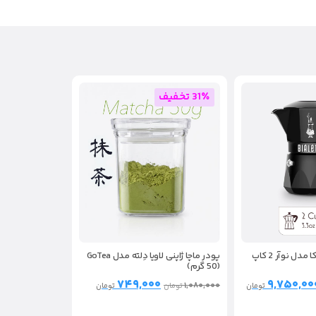
31٪ تخفیف
موکاپات بیالتی بریکا مدل نوآر 2 کاپ
پودر ماچا ژاپنی لاویا دِلته مدل GoTea
(50 گرم)
۷۴۹,۰۰۰
۹,۷۵۰,۰۰
۱,۰۸۰,۰۰۰
تومان
تومان
تومان