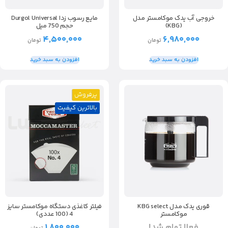
خروجی آب یدک موکامستر مدل
مایع رسوب زدا Durgol Universal
(KBG)
حجم 750 میل
۴,۵۰۰,۰۰۰
۶,۹۸۰,۰۰۰
تومان
تومان
افزودن به سبد خرید
افزودن به سبد خرید
پرفروش
بالاترین کیفیت
قوری یدک مدل KBG select
فیلتر کاغذی دستگاه موکامستر سایز
موکامستر
4 (100 عددی)
فعلا تمام شد!
۱,۸۰۰,۰۰۰