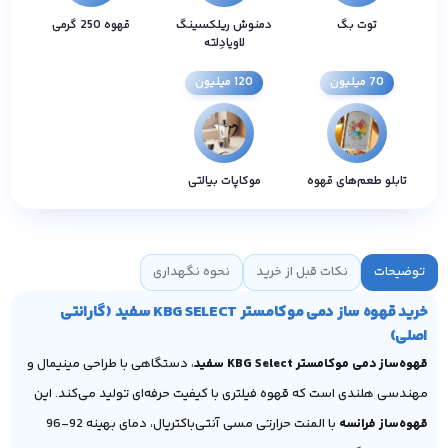
توت بگ
دمنوش ریلکسینگ
قهوه 250 گرمی
لاویادِلته
70 میلیون
120 میلیون
تابلو طعم‌های قهوه
موکاپات بیالتی
توضیحات
نکات قبل از خرید
نحوه نگهداری
خرید قهوه ساز دمی موکامستر KBG SELECT سفید (گارانتی
اصلی)
قهوه‌ساز دمی موکامستر KBG Select سفید
، دستگاهی با طراحی مینیمال و
مهندسی هلندی است که قهوه فیلتری با کیفیت حرفه‌ای تولید می‌کند. این
قهوه‌ساز فرانسه
با المنت حرارتی مسی آنتی‌باکتریال، دمای بهینه 92-96