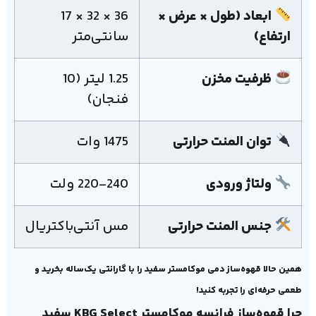
ابعاد (طول × عرض ×
36 × 32 × 17
ارتفاع)
سانتی‌متر
ظرفیت مخزن
1.25 لیتر (10
فنجان)
توان المنت حرارتی
1475 وات
ولتاژ ورودی
220-240 ولت
جنس المنت حرارتی
مس آنتی‌باکتریال
همین حالا قهوه‌ساز دمی موکامستر سفید را با گارانتی یک‌ساله بخرید و
طعمی حرفه‌ای را تجربه کنید!
چرا قهوه‌ساز فرانسه موکامستر KBG Select سفید