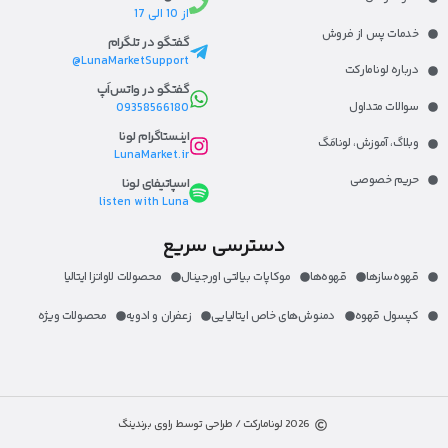
از 10 الی 17
خدمات پس از فروش
گفتگو در تلگرام
LunaMarketSupport@
درباره لونامارکت​
گفتگو در واتس‌اَپ
سوالات متداول
09358566180
اینستاگرام لونا
وبلاگ، آموزش، لونا‌مَگ​
LunaMarket.ir
حریم خصوصی
اسپاتیفای لونا
listen with Luna
دسترسی سریع
قهوه‌ساز‌ها
قهوه‌ها
موکاپات بیالتی اورجینال
محصولات لاواتزا ایتالیا
کپسول قهوه
دمنوش‌های خاص ایتالیایی
زعفران و ادویه
محصولات ویژه
2026 لونامارکت / طراحی توسط راوی برندینگ