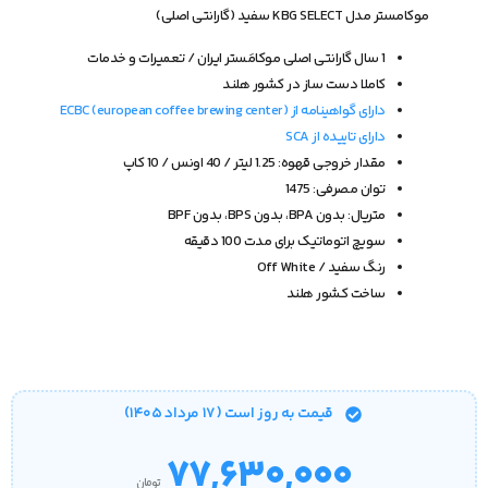
موکامستر مدل KBG SELECT سفید (گارانتی اصلی)
1 سال گارانتی اصلی موکامَستر ایران / تعمیرات و خدمات
کاملا دست ساز در کشور هلند
دارای گواهینامه از ECBC (european coffee brewing center)
دارای تاییده از SCA
مقدار خروجی قهوه: 1.25 لیتر / 40 اونس / 10 کاپ
توان مصرفی: 1475
متریال: بدون BPA، بدون BPS، بدون BPF
سویچ اتوماتیک برای مدت 100 دقیقه
رنگ سفید / Off White
ساخت کشور هلند
قیمت‌ به روز است (۱۷ مرداد ۱۴۰۵)
۷۷,۶۳۰,۰۰۰
تومان