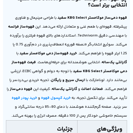
انتخابی برتر است؟
قهوه دمی‌ساز موکامستر KBG Select سفید
با طراحی مینیمال و فناوری
پیشرفته، قهوه‌ای با طعم غنی و متعادل ارائه می‌دهد. این
قهوه‌ساز فرانسه
با مهندسی دقیق Technivorm، استانداردهای بالای قهوه فیلتری را برآورده
می‌کند. سوئیچ انتخاب‌گر «نصفه قوری» انعطاف‌پذیری در دم‌آوری 0.75 یا
1.25 لیتر قهوه را فراهم می‌کند.
خرید قهوه‌ساز دمی موکامستر سفید
با
گارانتی یک‌ساله
، انتخابی هوشمندانه برای حرفه‌ای‌هاست.
قیمت قهوه‌ساز
دمی موکامستر KBG Select سفید
با توجه به دوام و گواهی ECBC، ارزشی
بی‌مانند دارد.
لونامارکت با
ارسال سریع و رایگان
، تجربه خریدی بی‌دردسر را
فراهم می‌کند.
ضمانت اصالت
و
گارانتی یک‌ساله
، کیفیت این
قهوه دمی‌ساز
را
تأیید می‌کند. برای تکمیل تجربه، به
خرید کپسول قهوه
و
خرید پودر قهوه
سر بزنید. صفحه گرم‌کننده هوشمند با دمای 80-85 درجه سانتی‌گراد و
سیستم خاموشی خودکار پس از 100 دقیقه، مصرف انرژی را بهینه می‌کند.
ویژگی‌های
جزئیات