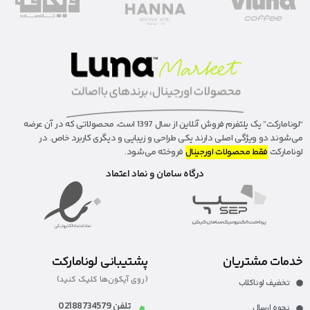
“لونا‌مارکت” یک پلتفرم فروش آنلاین از سال 1397 است، محصولاتی که در آن عرضه
می‌شوند دو ویژگی اصلی دارند یکی طراحی و زیبایی و دیگری کاربرد خاص. در
لونامارکت
فقط محصولات اورجینال
فروخته می‌شود.
درگاه سامان و نماد اعتماد
خدمات مشتریان
پشتیبانی لونامارکت
(روی آیکون‌ها کلیک کنید)
تخفیف لوناکلاب
تلفن 02188734579
نحوه ارسال