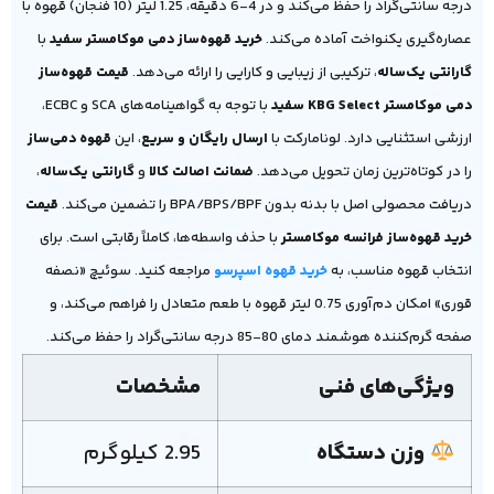
درجه سانتی‌گراد را حفظ می‌کند و در 4-6 دقیقه، 1.25 لیتر (10 فنجان) قهوه با
عصاره‌گیری یکنواخت آماده می‌کند.
خرید قهوه‌ساز دمی موکامستر سفید
با
گارانتی یک‌ساله
، ترکیبی از زیبایی و کارایی را ارائه می‌دهد.
قیمت قهوه‌ساز
دمی موکامستر KBG Select سفید
با توجه به گواهینامه‌های SCA و ECBC،
ارزشی استثنایی دارد.
لونامارکت با
ارسال رایگان و سریع
، این
قهوه دمی‌ساز
را در کوتاه‌ترین زمان تحویل می‌دهد.
ضمانت اصالت کالا
و
گارانتی یک‌ساله
،
دریافت محصولی اصل با بدنه بدون BPA/BPS/BPF را تضمین می‌کند.
قیمت
خرید قهوه‌ساز فرانسه موکامستر
با حذف واسطه‌ها، کاملاً رقابتی است. برای
انتخاب قهوه مناسب، به
خرید قهوه اسپرسو
مراجعه کنید. سوئیچ «نصفه
قوری» امکان دم‌آوری 0.75 لیتر قهوه با طعم متعادل را فراهم می‌کند، و
صفحه گرم‌کننده هوشمند دمای 80-85 درجه سانتی‌گراد را حفظ می‌کند.
ویژگی‌های فنی
مشخصات
وزن دستگاه
2.95 کیلوگرم