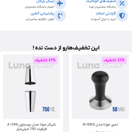
تخفیف‌های اتوماتیک
ارسال رایگان
باشگاه مشتریان لونا
امتیاز باشگاه مشتریان
گارانتی اصالت
پشتیبانی آنلاین
خرید با خیال آسوده
تلفن، تلگرام، واتس‌اَپ
این تخفیـف‌هارو از دست نده !
21٪ تخفیف
31٪ تخفیف
تمپر موتا مدل 8100/B
شیکر موتا مدل بوستون 399/A
ظرفیت 750 میلی‌لیتر