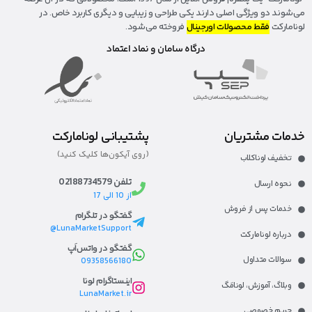
می‌شوند دو ویژگی اصلی دارند یکی طراحی و زیبایی و دیگری کاربرد خاص. در
لونامارکت
فقط محصولات اورجینال
فروخته می‌شود.
درگاه سامان و نماد اعتماد
خدمات مشتریان
پشتیبانی لونامارکت
(روی آیکون‌ها کلیک کنید)
تخفیف لوناکلاب
تلفن 02188734579
نحوه ارسال
از 10 الی 17
خدمات پس از فروش
گفتگو در تلگرام
LunaMarketSupport@
درباره لونامارکت​
گفتگو در واتس‌اَپ
سوالات متداول
09358566180
اینستاگرام لونا
وبلاگ، آموزش، لونا‌مَگ​
LunaMarket.ir
حریم خصوصی