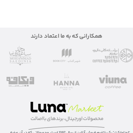
همکارانی که به ما اعتماد دارند
“لونا‌مارکت” یک پلتفرم فروش آنلاین از سال 1397 است، محصولاتی که در آن عرضه