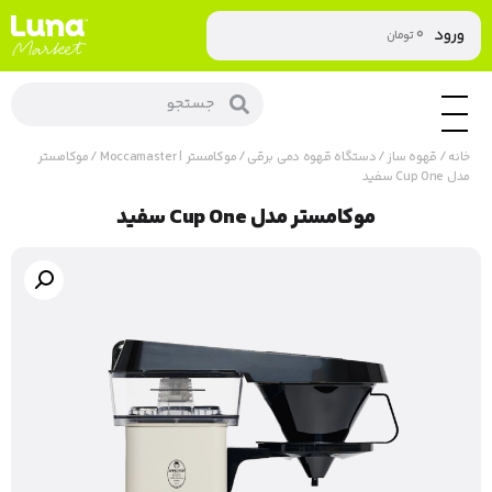
۰
ورود
تومان
خانه
/
قهوه ساز
/
دستگاه قهوه دمی برقی
/
موکامستر | Moccamaster
/ موکامستر
مدل Cup One سفید
موکامستر مدل Cup One سفید