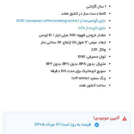
1 سال گارانتی
کاملا دست ساز در کشور هلند
دارای گواهینامه از ECBC (european coffee brewing center)
دارای تاییده از SCA
مقدار خروجی قهوه: 300 میلی لیتر / 10 اونس
ابعاد: عرض: 17 طول:26 ازتفاع: 30 سانتی متر
ولتاژ : 220
توان مصرفی: 1090
متریال: بدون BPA، بدون BPS، بدون BPF
سویچ اتوماتیک برای مدت 100 دقیقه
رنگ سفید (off white)
ساخت کشور هلند
آخرین موجودی!
قیمت‌ به روز است (۱۶ مرداد ۱۴۰۵)