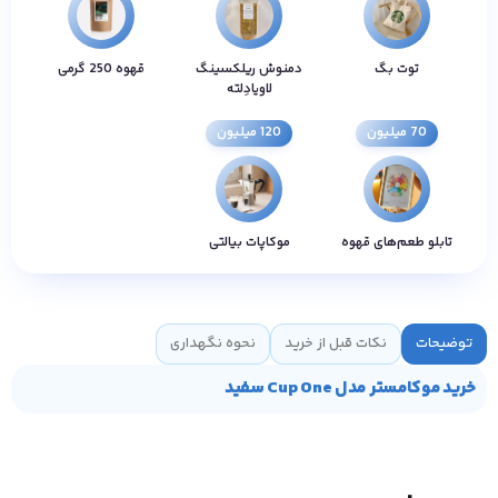
توت بگ
دمنوش ریلکسینگ
قهوه 250 گرمی
لاویادِلته
70 میلیون
120 میلیون
تابلو طعم‌های قهوه
موکاپات بیالتی
توضیحات
نکات قبل از خرید
نحوه نگهداری
خرید موکامستر مدل Cup One سفید