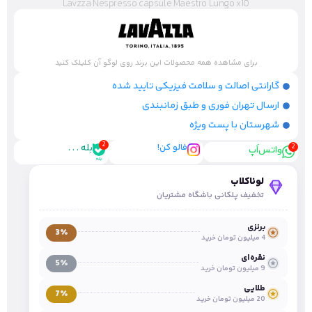
Lavzza Nespresso capsule Maestro Lungo x10
برای مشاهده همه محصولات این برند روی لوگو آن کلیلک کنید
گارانتی اصالت و سلامت فیزیکی تایید شده
ارسال تهران فوری و طبق زمانبندی
شهرستان با پست ویژه
فالو کن!
بله . . .
واتس‌اَپ
لوناکلاب
تخفیف پلکانی باشگاه مشتریان
برنزی
3٪
4 میلیون تومان خرید
نقره‌ای
5٪
9 میلیون تومان خرید
طلایی
7٪
20 میلیون تومان خرید