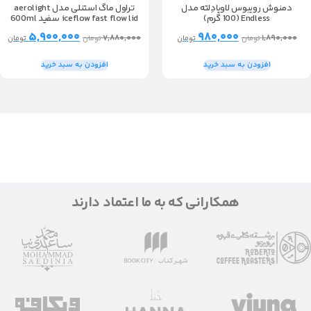
دمنوش رویبوس لاویادِلته مدل
تراول ماگ استنلی مدل aerolight
Endless (100 گرم)
iceflow fast flow lid سفيد 600ml
۵,۹۰۰,۰۰۰
۹۸۰,۰۰۰
۷,۸۸۰,۰۰۰
۱,۸۹۰,۰۰۰
تومان
تومان
تومان
تومان
افزودن به سبد خرید
افزودن به سبد خرید
همکارانی که به ما اعتماد دارند