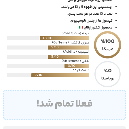
نت‌های آروماتیک میوه‌ای و گلی
اینتنسیتی این قهوه 5 از 13 می‌باشد.
تعداد 10 عدد در هر بسته‌بندی.
کپسول‌ها از جنس آلومینیوم.
محصول کشور ایتالیا
درجه رُست (Roast)
6/10
%
100
میزان کافئین (Coffeine)
5/10
عربیکا
اسیدیته (Acidity)
5/10
تلخی (Bitterness)
3/10
%
0
غلظت (Body)
7/10
روباستا
فعلا تمام شد!