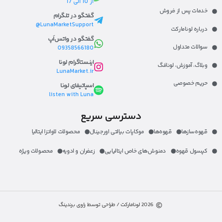
از 10 الی 17
خدمات پس از فروش
گفتگو در تلگرام
LunaMarketSupport@
درباره لونامارکت​
گفتگو در واتس‌اَپ
سوالات متداول
09358566180
اینستاگرام لونا
وبلاگ، آموزش، لونا‌مَگ​
LunaMarket.ir
حریم خصوصی
اسپاتیفای لونا
listen with Luna
دسترسی سریع
قهوه‌ساز‌ها
قهوه‌ها
موکاپات بیالتی اورجینال
محصولات لاواتزا ایتالیا
کپسول قهوه
دمنوش‌های خاص ایتالیایی
زعفران و ادویه
محصولات ویژه
2026 لونامارکت / طراحی توسط راوی برندینگ