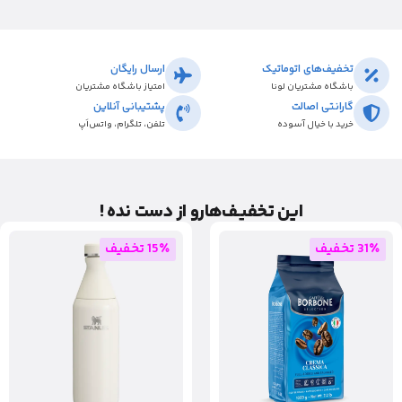
تخفیف‌های اتوماتیک
ارسال رایگان
باشگاه مشتریان لونا
امتیاز باشگاه مشتریان
گارانتی اصالت
پشتیبانی آنلاین
خرید با خیال آسوده
تلفن، تلگرام، واتس‌اَپ
این تخفیـف‌هارو از دست نده !
31٪ تخفیف
15٪ تخفیف