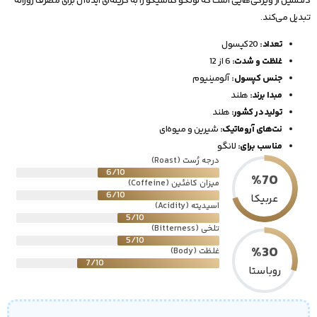
دلنشین از ویژگی‌هایی است که لونگو کلاسیکو را به گزینه‌ای ایده‌آل برای مصرف روزانه
تبدیل می‌کند.
تعداد:
20کپسول
غلظت و شدت:
6 از 12
جنس کپسول:
آلومینیوم
مبدا برند:
هلند
تولید در کشور:
هلند
نت‌‌های آروماتیک:
شیرین و میوه‌ای
مناسب برای:
لانگو
درجه رُست (Roast)
6/10
%
70
میزان کافئین (Coffeine)
6/10
عربیکا
اسیدیته (Acidity)
5/10
تلخی (Bitterness)
5/10
%
30
غلظت (Body)
7/10
روباستا