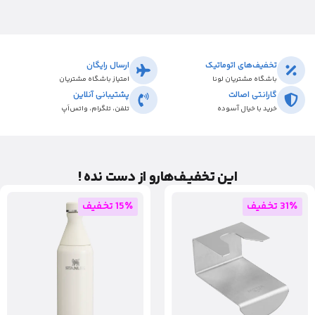
تخفیف‌های اتوماتیک
ارسال رایگان
باشگاه مشتریان لونا
امتیاز باشگاه مشتریان
گارانتی اصالت
پشتیبانی آنلاین
خرید با خیال آسوده
تلفن، تلگرام، واتس‌اَپ
این تخفیـف‌هارو از دست نده !
31٪ تخفیف
15٪ تخفیف