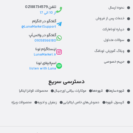
تلفن 02188734579
نحوه ارسال
از 10 الی 17
خدمات پس از فروش
گفتگو در تلگرام
LunaMarketSupport@
درباره لونامارکت​
گفتگو در واتس‌اَپ
سوالات متداول
09358566180
اینستاگرام لونا
وبلاگ، آموزش، لونا‌مَگ​
LunaMarket.ir
حریم خصوصی
اسپاتیفای لونا
listen with Luna
دسترسی سریع
قهوه‌ساز‌ها
قهوه‌ها
موکاپات بیالتی اورجینال
محصولات لاواتزا ایتالیا
کپسول قهوه
دمنوش‌های خاص ایتالیایی
زعفران و ادویه
محصولات ویژه