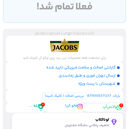
فعلا تمام شد!
jacobs capsule Lungo Classico x20
برای مشاهده همه محصولات این برند روی لوگو آن کلیلک کنید
گارانتی اصالت و سلامت فیزیکی تایید شده
ارسال تهران فوری و طبق زمانبندی
شهرستان با پست ویژه
بارکد: 8711000371237
بررسی اصالت ( کلیک کنید)
فالو کن!
بله . . .
واتس‌اَپ
لوناکلاب
تخفیف پلکانی باشگاه مشتریان