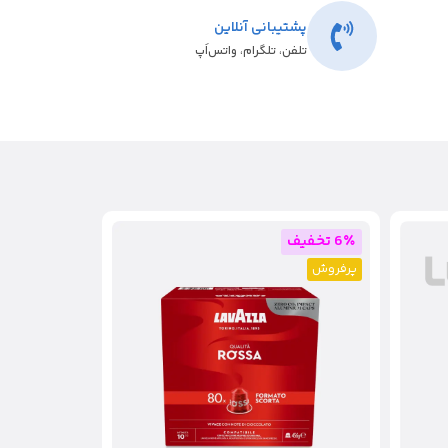
پشتیبانی آنلاین
تلفن، تلگرام، واتس‌اَپ
6٪ تخفیف
پرفروش