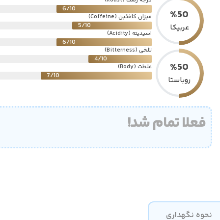
درجه رُست (Roast)
6/10
%
50
میزان کافئین (Coffeine)
5/10
عربیکا
اسیدیته (Acidity)
6/10
تلخی (Bitterness)
4/10
%
50
غلظت (Body)
7/10
روباستا
فعلا تمام شد!
نحوه نگهداری