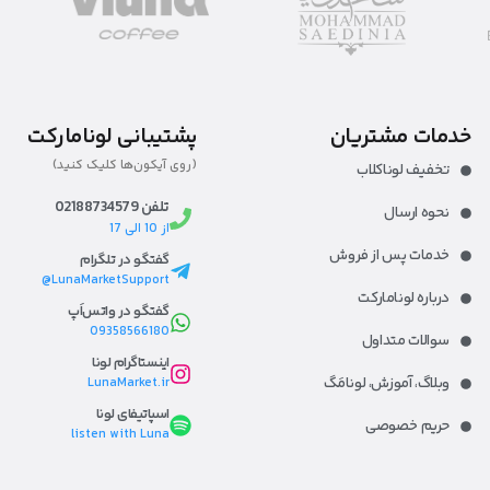
خدمات مشتریان
پشتیبانی لونامارکت
(روی آیکون‌ها کلیک کنید)
تخفیف لوناکلاب
تلفن 02188734579
نحوه ارسال
از 10 الی 17
خدمات پس از فروش
گفتگو در تلگرام
LunaMarketSupport@
درباره لونامارکت​
گفتگو در واتس‌اَپ
09358566180
سوالات متداول
اینستاگرام لونا
وبلاگ، آموزش، لونا‌مَگ​
LunaMarket.ir
اسپاتیفای لونا
حریم خصوصی
listen with Luna